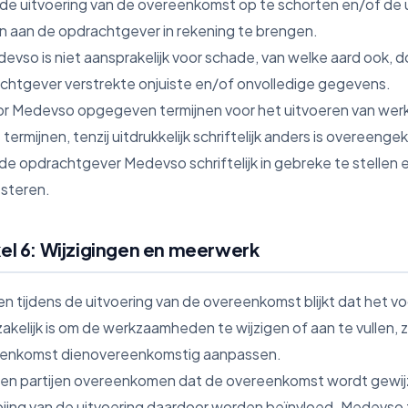
 de uitvoering van de overeenkomst op te schorten en/of de u
n aan de opdrachtgever in rekening te brengen.
devso is niet aansprakelijk voor schade, van welke aard ook,
chtgever verstrekte onjuiste en/of onvolledige gegevens.
or Medevso opgegeven termijnen voor het uitvoeren van werkz
 termijnen, tenzij uitdrukkelijk schriftelijk anders is overeeng
de opdrachtgever Medevso schriftelijk in gebreke te stellen e
esteren.
kel 6: Wijzigingen en meerwerk
ien tijdens de uitvoering van de overeenkomst blijkt dat het v
kelijk is om de werkzaamheden te wijzigen of aan te vullen, zul
enkomst dienovereenkomstig aanpassen.
dien partijen overeenkomen dat de overeenkomst wordt gewijzi
oiing van de uitvoering daardoor worden beïnvloed. Medevso 