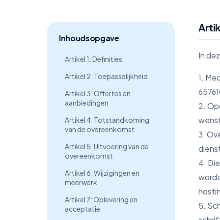
Artik
Inhoudsopgave
In de
Artikel 1: Definities
Artikel 2: Toepasselijkheid
1. Me
6576
Artikel 3: Offertes en
aanbiedingen
2. Op
wenst
Artikel 4: Totstandkoming
van de overeenkomst
3. Ov
Artikel 5: Uitvoering van de
diens
overeenkomst
4. Di
Artikel 6: Wijzigingen en
worde
meerwerk
hosti
Artikel 7: Oplevering en
5. Sch
acceptatie
schri