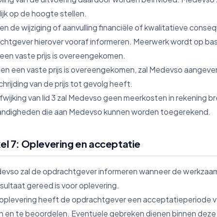
ijk op de hoogte stellen.
ien de wijziging of aanvulling financiële of kwalitatieve cons
chtgever hierover vooraf informeren. Meerwerk wordt op basis
j een vaste prijs is overeengekomen.
dien een vaste prijs is overeengekomen, zal Medevso aangeven 
hrijding van de prijs tot gevolg heeft.
afwijking van lid 3 zal Medevso geen meerkosten in rekening br
ndigheden die aan Medevso kunnen worden toegerekend.
kel 7: Oplevering en acceptatie
devso zal de opdrachtgever informeren wanneer de werkzaamh
sultaat gereed is voor oplevering.
 oplevering heeft de opdrachtgever een acceptatieperiode 
n en te beoordelen. Eventuele gebreken dienen binnen deze p