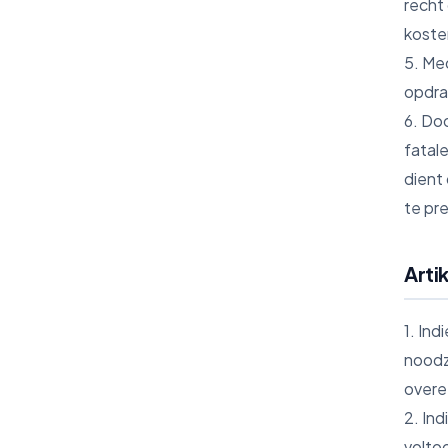
recht
koste
5. Me
opdra
6. Do
fatale
dient 
te pr
Arti
1. Ind
noodza
overe
2. In
volto