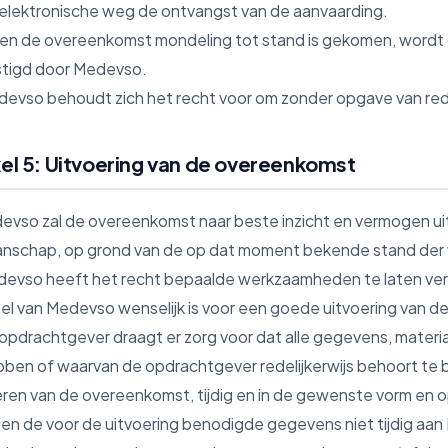
 elektronische weg de ontvangst van de aanvaarding.
dien de overeenkomst mondeling tot stand is gekomen, wordt d
tigd door Medevso.
devso behoudt zich het recht voor om zonder opgave van re
kel 5: Uitvoering van de overeenkomst
devso zal de overeenkomst naar beste inzicht en vermogen u
nschap, op grond van de op dat moment bekende stand der
devso heeft het recht bepaalde werkzaamheden te laten verri
el van Medevso wenselijk is voor een goede uitvoering van 
 opdrachtgever draagt er zorg voor dat alle gegevens, mater
bben of waarvan de opdrachtgever redelijkerwijs behoort te b
eren van de overeenkomst, tijdig en in de gewenste vorm en 
dien de voor de uitvoering benodigde gegevens niet tijdig aa