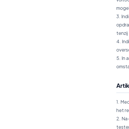
mogel
3. Ind
opdra
tenzi
4. In
oversc
5. In 
omsta
Arti
1. Me
het re
2. Na
teste