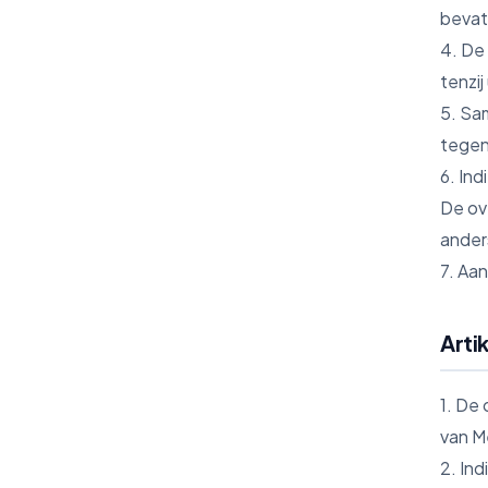
bevat
4. De
tenzij
5. Sa
tegen
6. In
De ov
ander
7. Aa
Arti
1. De
van M
2. In