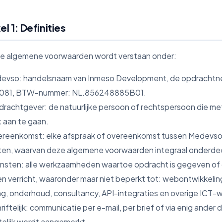
el 1: Definities
ze algemene voorwaarden wordt verstaan onder:
devso: handelsnaam van Inmeso Development, de opdrachtne
1081, BTW-nummer: NL.856248885B01.
drachtgever: de natuurlijke persoon of rechtspersoon die 
 aan te gaan.
ereenkomst: elke afspraak of overeenkomst tussen Medevso 
ten, waarvan deze algemene voorwaarden integraal onderdee
ensten: alle werkzaamheden waartoe opdracht is gegeven of
n verricht, waaronder maar niet beperkt tot: webontwikkelin
ng, onderhoud, consultancy, API-integraties en overige ICT
riftelijk: communicatie per e-mail, per brief of via enig ander
ftelijk wordt aangemerkt.