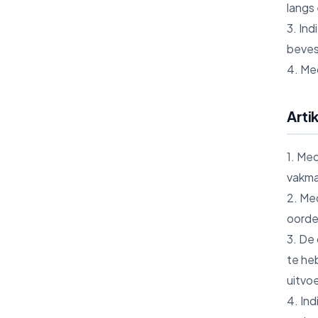
langs
3. In
beves
4. Me
Arti
1. Me
vakma
2. Me
oorde
3. De
te he
uitvo
4. In