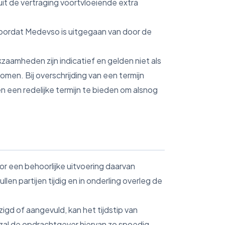
it de vertraging voortvloeiende extra
 doordat Medevso is uitgegaan van door de
aamheden zijn indicatief en gelden niet als
ekomen. Bij overschrijding van een termijn
n een redelijke termijn te bieden om alsnog
oor een behoorlijke uitvoering daarvan
len partijen tijdig en in onderling overleg de
gd of aangevuld, kan het tijdstip van
zal de opdrachtgever hiervan zo spoedig