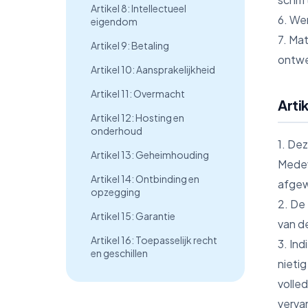
Artikel 8: Intellectueel
6. We
eigendom
7. Ma
Artikel 9: Betaling
ontwe
Artikel 10: Aansprakelijkheid
Artikel 11: Overmacht
Arti
Artikel 12: Hosting en
onderhoud
1. De
Artikel 13: Geheimhouding
Medevs
Artikel 14: Ontbinding en
afge
opzegging
2. De
Artikel 15: Garantie
van d
Artikel 16: Toepasselijk recht
3. In
en geschillen
nieti
volle
verva