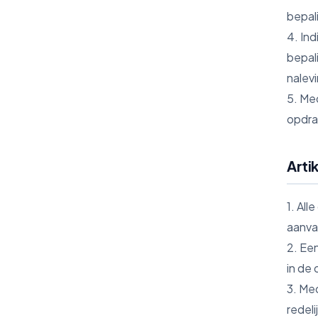
bepal
4. In
bepali
nalev
5. Me
opdra
Arti
1. All
aanva
2. Ee
in de 
3. Me
redeli